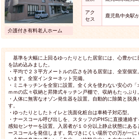
アク
鹿児島中央駅か
セス
介護付き有料老人ホーム
基準を大幅に上回るゆったりとした居室には、心豊かに
を詰め込みました。
・平均で２３平方メートルの広さを誇る居室は、全室個室
います。全室インターネット完備。
・ミニキッチンを全室に設置。全く火を使わない安心の「オ
ｍｍの広々収納と昇降式キッチン戸棚で、収納もたっぷり
・人体に無害なオゾン発生器を設置。自動的に除菌と脱臭
す。
・ゆったりとしたトイレと洗面化粧台は車椅子対応型。
・ナースコール呼び出しを、スタッフのPHSに直接連絡
感知センサーを設置。入居者が１０分以上静止状態にある
ースコールを発信します。気づきにくい場所での万が一に